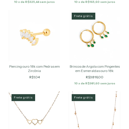
10
x de
R$325,44
sem juros
10
x de
R$165,60
sem juros
Frete grátis
Piercing ouro 18k com Pedras em
Brincos de Argola com Pingentes
Zircônia
em Esmeraldas ouro 18k
R$1,04
R$3.816,00
10
x de
R$381,60
sem juros
Frete grátis
Frete grátis