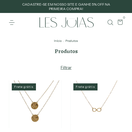
CADASTRE-SE EM NOSSO SITE E GANHE 5% OFF NA
PRIMEIRA COMPRA!
0
Início
.
Produtos
Produtos
Filtrar
Frete grátis
Frete grátis