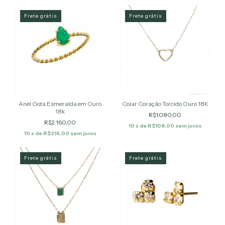
Frete grátis
Frete grátis
Anel Gota Esmeralda em Ouro
Colar Coração Torcido Ouro 18K
18k
R$1.080,00
R$2.160,00
10
x de
R$108,00
sem juros
10
x de
R$216,00
sem juros
Frete grátis
Frete grátis