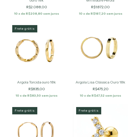
ouro 18k
em Madre Pérola
R$2.088,00
R$1.872,00
10
x de
R$208,80
sem juros
10
x de
R$187,20
sem juros
Frete grátis
Argola Lisa Clássica Ouro 18k
Argola Torcida ouro 18k
R$475,20
R$835,00
10
x de
R$47,52
sem juros
10
x de
R$83,50
sem juros
Frete grátis
Frete grátis