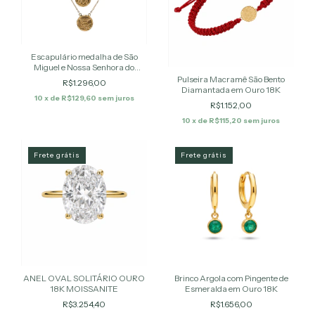
Escapulário medalha de São
Miguel e Nossa Senhora do
Carmo
Pulseira Macramê São Bento
R$1.296,00
Diamantada em Ouro 18K
10
x de
R$129,60
sem juros
R$1.152,00
10
x de
R$115,20
sem juros
Frete grátis
Frete grátis
ANEL OVAL SOLITÁRIO OURO
Brinco Argola com Pingente de
18K MOISSANITE
Esmeralda em Ouro 18K
R$3.254,40
R$1.656,00