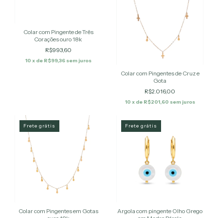
Colar com Pingente de Três
Corações ouro 18k
R$993,60
10
x de
R$99,36
sem juros
Colar com Pingentes de Cruz e
Gota
R$2.016,00
10
x de
R$201,60
sem juros
Frete grátis
Frete grátis
Colar com Pingentes em Gotas
Argola com pingente Olho Grego