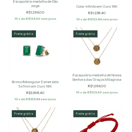
Escapulário medalha de São
Jorge
Colar Infinito em Ouro 18K
R$1.296,00
R$1.238,40
10
x de
R$129,60
sem juros
10
x de
R$123,84
sem juros
Frete grátis
Frete grátis
Escapulário medalha de Nossa
Senhora das Graças Milagrosa
Brinco Retangular Esmeralda
R$1.296,00
5x7mm em Ouro 18K
10
x de
R$129,60
sem juros
R$3.398,40
10
x de
R$339,84
sem juros
Frete grátis
Frete grátis