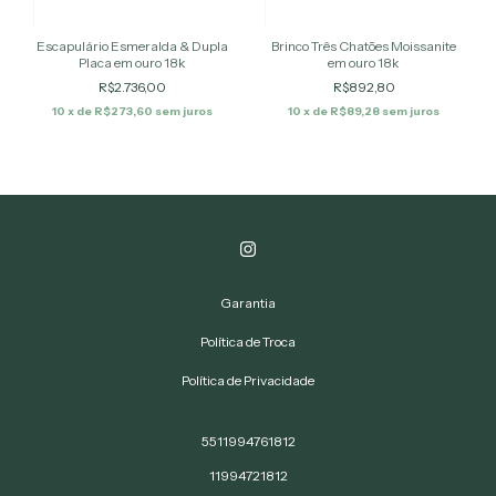
Escapulário Esmeralda & Dupla
Brinco Três Chatões Moissanite
Placa em ouro 18k
em ouro 18k
R$2.736,00
R$892,80
10
x de
R$273,60
sem juros
10
x de
R$89,28
sem juros
Garantia
Política de Troca
Política de Privacidade
5511994761812
11994721812