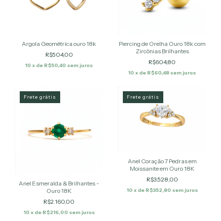
Argola Geométrica ouro 18k
Piercing de Orelha Ouro 18k com
Zircônias Brilhantes
R$504,00
R$604,80
10
x de
R$50,40
sem juros
10
x de
R$60,48
sem juros
Frete grátis
Frete grátis
Anel Coração 7 Pedras em
Moissanite em Ouro 18K
R$3.528,00
Anel Esmeralda & Brilhantes -
Ouro 18K
10
x de
R$352,80
sem juros
R$2.160,00
10
x de
R$216,00
sem juros