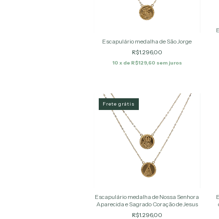
E
Escapulário medalha de São Jorge
R$1.296,00
10
x de
R$129,60
sem juros
Frete grátis
E
Escapulário medalha de Nossa Senhora
Aparecida e Sagrado Coração de Jesus
R$1.296,00