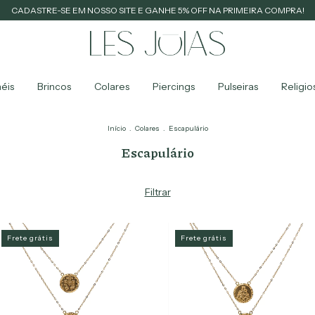
CADASTRE-SE EM NOSSO SITE E GANHE 5% OFF NA PRIMEIRA COMPRA!
éis
Brincos
Colares
Piercings
Pulseiras
Religio
Início
.
Colares
.
Escapulário
Escapulário
Filtrar
Frete grátis
Frete grátis