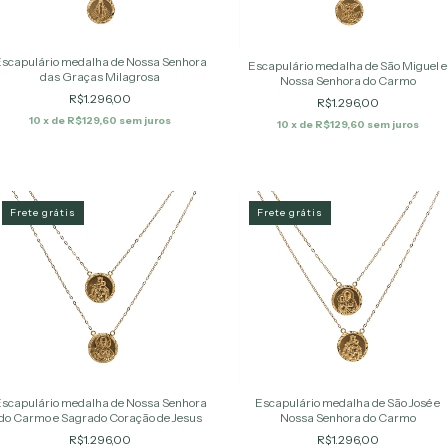
scapulário medalha de Nossa Senhora
Escapulário medalha de São Miguel e
das Graças Milagrosa
Nossa Senhora do Carmo
R$1.296,00
R$1.296,00
10
x de
R$129,60
sem juros
10
x de
R$129,60
sem juros
Frete grátis
Frete grátis
scapulário medalha de Nossa Senhora
Escapulário medalha de São José e
do Carmo e Sagrado Coração de Jesus
Nossa Senhora do Carmo
R$1.296,00
R$1.296,00