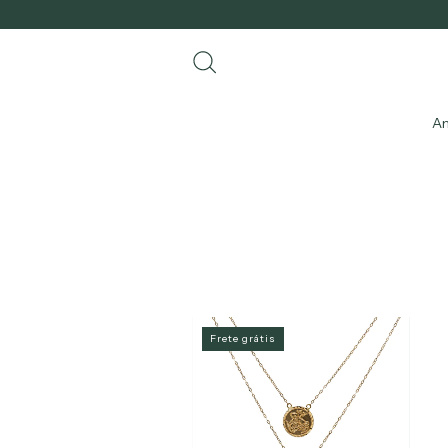
An
Frete grátis