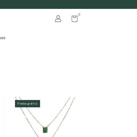
0
sas
Frete grátis