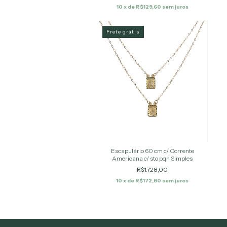
10
x de
R$129,60
sem juros
Frete grátis
Escapulário 60 cm c/ Corrente
Americana c/ sto pqn Simples
R$1.728,00
10
x de
R$172,80
sem juros