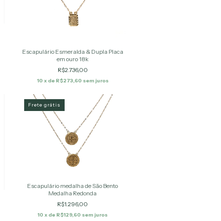
Escapulário Esmeralda & Dupla Placa
em ouro 18k
R$2.736,00
10
x de
R$273,60
sem juros
Frete grátis
Escapulário medalha de São Bento
Medalha Redonda
R$1.296,00
10
x de
R$129,60
sem juros