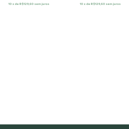
10
x de
R$129,60
sem juros
10
x de
R$129,60
sem juros