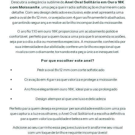
Descubra a elegância sublime do
Anel Oval Solitário em Ouro 18K
com Moissanite
, uma peça que irradia sofisticação e charme em cada
detalhe. Com seu design delicado e exclusivo, este anel apresenta uma
pedra oval de 8x12 mm, cravejada com 4 garras finamente trabalhadas,
garantindo segurança e realce ao brilho incomparável da moissanite.
O aro fio 1.10 em ouro 18K proporciona um acabamento polido e
confortável, perfeito para quem busca uma joia que transcenda ocasiões,
seja para o dia a dia ou momentos especiais. A moissanite, conhecida por
sua intensidade e durabilidade, confere um brilho excepcional que
rivaliza com o diamante, tornando esta peça única e inesquecível.
Por que escolher este anel?
Pedra oval 8x12 mm com corte sofisticado
Cravação em 4 garras que valoriza e protege a moissanite
Aro fino e elegante em ouro 18K, ideal para uso prolongado
Design atemporal que une luxo e delicadeza
Perfeito para quem deseja expressar personalidade e estilo com uma joia
que captura a luz e os olhares, o Anel Oval Solitário é a escolha definitiva
para quem valoriza qualidade e beleza em um só acessório.
Adicione ao seu carrinho essa peça exclusiva e transforme seu visual
com um toque de brilho e requinte incomparáveis!