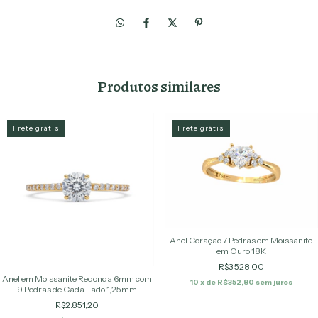
Produtos similares
Frete grátis
Frete grátis
Anel Coração 7 Pedras em Moissanite
em Ouro 18K
R$3.528,00
Anel em Moissanite Redonda 6mm com
10
x de
R$352,80
sem juros
9 Pedras de Cada Lado 1,25mm
R$2.851,20