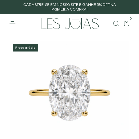
CADASTRE-SE EM NOSSO SITE E GANHE 5% OFF NA
PRIMEIRA COMPRA!
0
Frete grátis