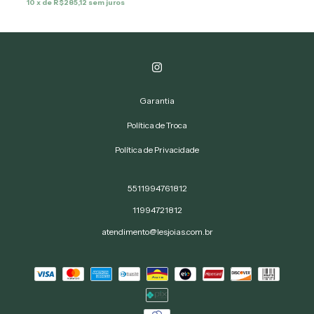
10
x de
R$285,12
sem juros
Garantia
Política de Troca
Política de Privacidade
5511994761812
11994721812
atendimento@lesjoias.com.br