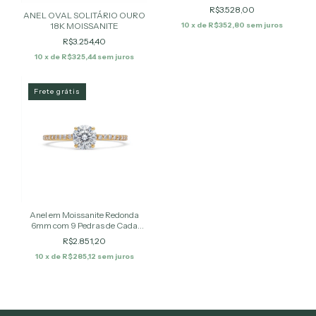
R$3.528,00
ANEL OVAL SOLITÁRIO OURO
18K MOISSANITE
10
x de
R$352,80
sem juros
R$3.254,40
10
x de
R$325,44
sem juros
Frete grátis
Anel em Moissanite Redonda
6mm com 9 Pedras de Cada
Lado 1,25mm
R$2.851,20
10
x de
R$285,12
sem juros