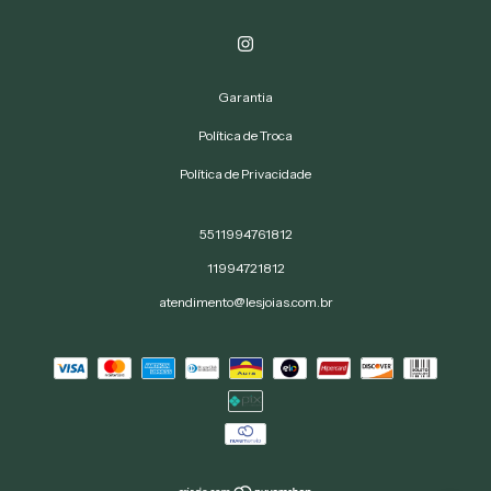
Garantia
Política de Troca
Política de Privacidade
5511994761812
11994721812
atendimento@lesjoias.com.br