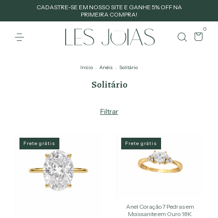
CADASTRE-SE EM NOSSO SITE E GANHE 5% OFF NA
PRIMEIRA COMPRA!
0
Início
.
Anéis
.
Solitário
Solitário
Filtrar
Frete grátis
Frete grátis
Anel Coração 7 Pedras em
Moissanite em Ouro 18K