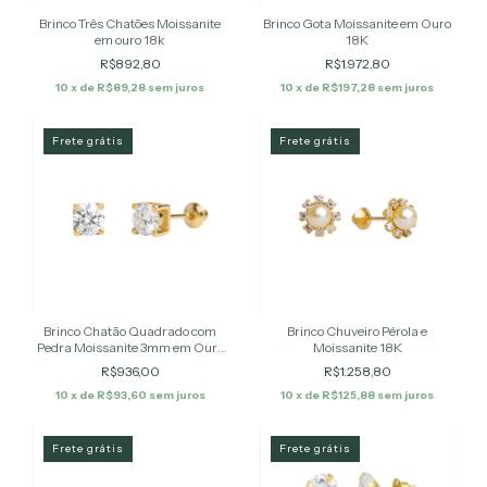
Brinco Três Chatões Moissanite
Brinco Gota Moissanite em Ouro
em ouro 18k
18K
R$892,80
R$1.972,80
10
x de
R$89,28
sem juros
10
x de
R$197,28
sem juros
Frete grátis
Frete grátis
Brinco Chatão Quadrado com
Brinco Chuveiro Pérola e
Pedra Moissanite 3mm em Ouro
Moissanite 18K
18K
R$936,00
R$1.258,80
10
x de
R$93,60
sem juros
10
x de
R$125,88
sem juros
Frete grátis
Frete grátis