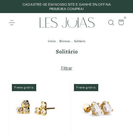
CADASTRE-SE EM NOSSO SITE E GANHE 5% OFF NA
PRIMEIRA COMPRA!
0
Início
.
Brincos
.
Solitário
Solitário
Filtrar
Frete grátis
Frete grátis