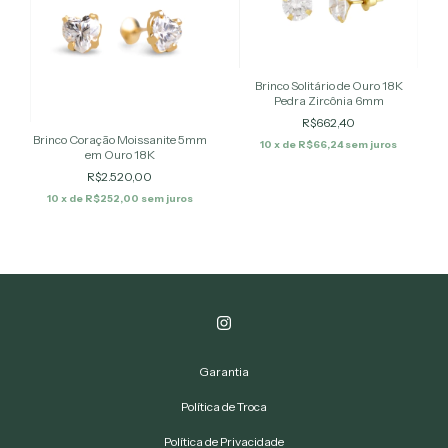
Brinco Solitário de Ouro 18K
Pedra Zircônia 6mm
R$662,40
Brinco Coração Moissanite 5mm
10
x de
R$66,24
sem juros
em Ouro 18K
R$2.520,00
10
x de
R$252,00
sem juros
Garantia
Política de Troca
Política de Privacidade