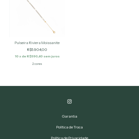
Pulseira Riviera Moissanite
R$5.904,00
10
x de
R$590,40
sem juros
2 cores
Garantia
Política de Troca
Política de Privacidade