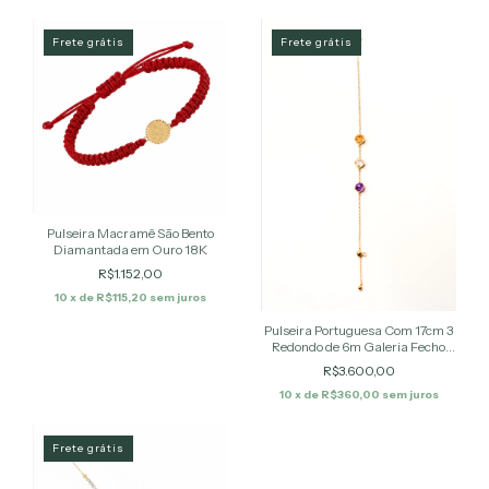
Frete grátis
Frete grátis
Pulseira Macramê São Bento
Diamantada em Ouro 18K
R$1.152,00
10
x de
R$115,20
sem juros
Pulseira Portuguesa Com 17cm 3
Redondo de 6m Galeria Fecho
Naylon – Pedras Naturais
R$3.600,00
Brasileiras
10
x de
R$360,00
sem juros
Frete grátis