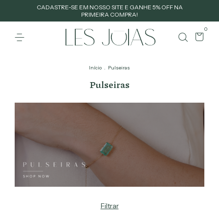
CADASTRE-SE EM NOSSO SITE E GANHE 5% OFF NA
PRIMEIRA COMPRA!
0
Início
.
Pulseiras
Pulseiras
Filtrar