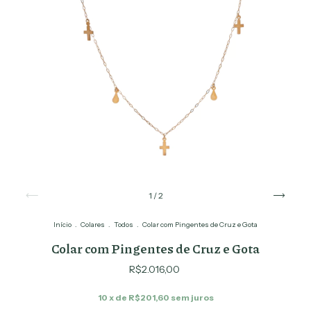
1
/
2
Início
.
Colares
.
Todos
.
Colar com Pingentes de Cruz e Gota
Colar com Pingentes de Cruz e Gota
R$2.016,00
10
x de
R$201,60
sem juros