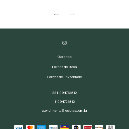
Garantia
Política de Troca
Política de Privacidade
5511994761812
11994721812
atendimento@lesjoias.com.br