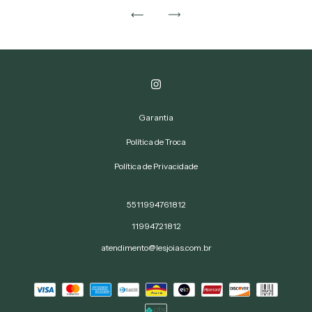
Garantia
Política de Troca
Política de Privacidade
5511994761812
11994721812
atendimento@lesjoias.com.br