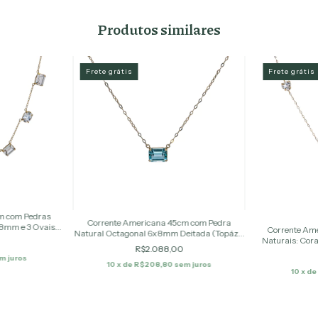
Produtos similares
Frete grátis
Frete grátis
m com Pedras
Corrente Americana 45cm com Pedra
x8mm e 3 Ovais
Corrente Am
Natural Octagonal 6x8mm Deitada (Topázio
ranco)
Naturais: Cor
Verde)
R$2.088,00
Coração 6mm (T
m juros
10
x de
R$208,80
sem juros
10
x d