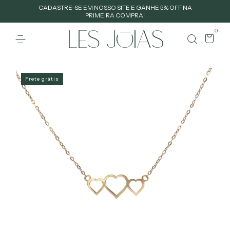
CADASTRE-SE EM NOSSO SITE E GANHE 5% OFF NA
PRIMEIRA COMPRA!
0
Frete grátis