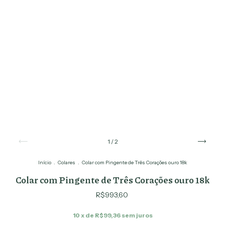
1
/
2
Início
.
Colares
.
Colar com Pingente de Três Corações ouro 18k
Colar com Pingente de Três Corações ouro 18k
R$993,60
10
x de
R$99,36
sem juros