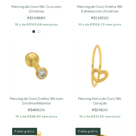
Piercing de Ouro 18k Cruz com
Piercing de Ouro Orelha 18k
Zircônias
Estrelas com Zircônias
R$1.036,80
R$1.267,20
10
x de
R$103,68
sem juros
10
x de
R$126,72
sem juros
Piercing de Ouro Orelha 18k com
Piercing Nariz de Ouro 18k
Zircônia Redonda
Coração
R$489,00
R$216,00
10
x de
R$48,90
sem juros
10
x de
R$21,60
sem juros
Frete grátis
Frete grátis