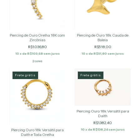
Piercing de Ouro Orelha 18K com
Piercing de Ouro 18k Cauda de
Zircônias
Baleia
R$1.036,80
R$518,00
10
x de
R$103,68
sem juros
10
x de
R$51,80
sem juros
2 cores
Frete grátis
Frete grátis
Piercing Ouro 18k Versátil para
Daith
R$1.382,40
Piercing Ouro 18k Versátil para
10
x de
R$138,24
sem juros
Daith e Toda Orelha