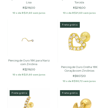
Lisa
Torcida
R$216,00
R$216,00
10
x de
R$21,60
sem juros
10
x de
R$21,60
sem juros
Frete grátis
Piercing de Ouro 18K para Nariz
com Zircônia
Piercing de Ouro Orelha 18K
R$216,00
Coração com Zircônias
10
x de
R$21,60
sem juros
R$907,20
10
x de
R$90,72
sem juros
Frete grátis
Frete grátis