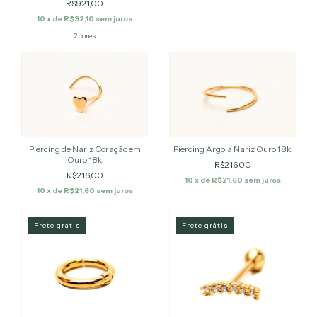
R$921,00
10
x de
R$92,10
sem juros
2 cores
Piercing de Nariz Coração em
Piercing Argola Nariz Ouro 18k
Ouro 18k
R$216,00
R$216,00
10
x de
R$21,60
sem juros
10
x de
R$21,60
sem juros
Frete grátis
Frete grátis