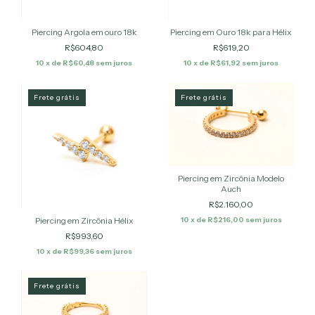
Piercing Argola em ouro 18k
Piercing em Ouro 18k para Hélix
R$604,80
R$619,20
10
x de
R$60,48
sem juros
10
x de
R$61,92
sem juros
Frete grátis
Frete grátis
Piercing em Zircônia Modelo
Auch
R$2.160,00
Piercing em Zircônia Hélix
10
x de
R$216,00
sem juros
R$993,60
10
x de
R$99,36
sem juros
Frete grátis