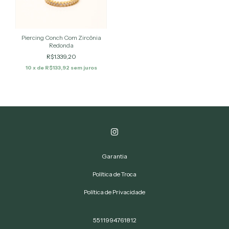
Piercing Conch Com Zircônia
Redonda
R$1.339,20
10
x de
R$133,92
sem juros
Garantia
Política de Troca
Política de Privacidade
5511994761812