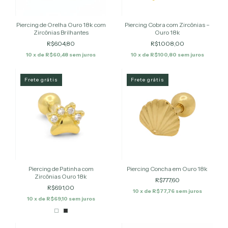
Piercing de Orelha Ouro 18k com
Piercing Cobra com Zircônias –
Zircônias Brilhantes
Ouro 18k
R$604,80
R$1.008,00
10
x de
R$60,48
sem juros
10
x de
R$100,80
sem juros
Frete grátis
Frete grátis
Piercing de Patinha com
Piercing Concha em Ouro 18k
Zircônias Ouro 18k
R$777,60
R$691,00
10
x de
R$77,76
sem juros
10
x de
R$69,10
sem juros