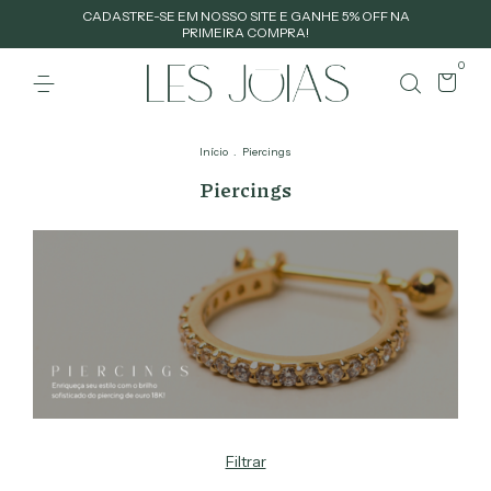
CADASTRE-SE EM NOSSO SITE E GANHE 5% OFF NA
PRIMEIRA COMPRA!
0
Início
.
Piercings
Piercings
Filtrar