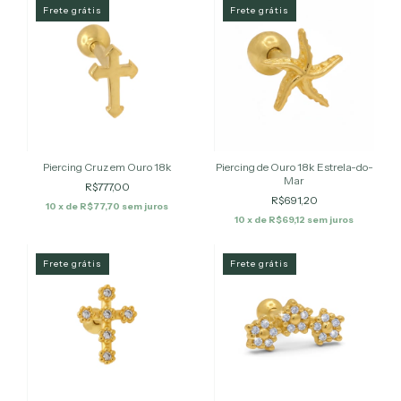
Frete grátis
Frete grátis
Piercing Cruz em Ouro 18k
Piercing de Ouro 18k Estrela-do-
Mar
R$777,00
R$691,20
10
x de
R$77,70
sem juros
10
x de
R$69,12
sem juros
Frete grátis
Frete grátis