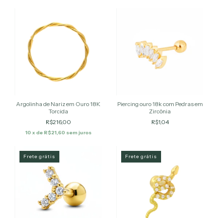
Argolinha de Nariz em Ouro 18K
Piercing ouro 18k com Pedras em
Torcida
Zircônia
R$216,00
R$1,04
10
x de
R$21,60
sem juros
Frete grátis
Frete grátis