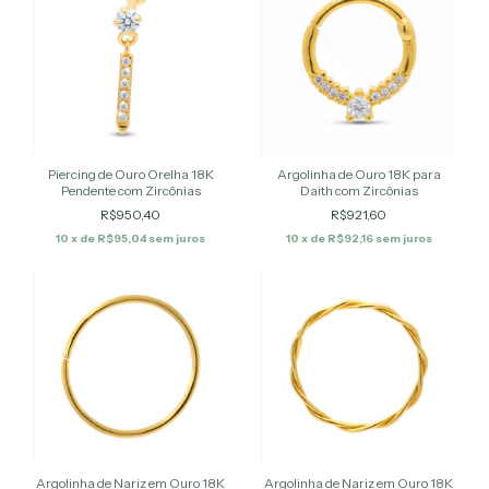
Piercing de Ouro Orelha 18K
Argolinha de Ouro 18K para
Pendente com Zircônias
Daith com Zircônias
R$950,40
R$921,60
10
x de
R$95,04
sem juros
10
x de
R$92,16
sem juros
Argolinha de Nariz em Ouro 18K
Argolinha de Nariz em Ouro 18K