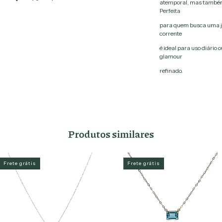
atemporal, mas também 
Perfeita
para quem busca uma jo
corrente
é ideal para uso diário 
glamour
refinado.
Produtos similares
Frete grátis
Frete grátis