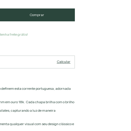
tenha frete grátis!
Alterar CEP
Calcular
o definem esta corrente portuguesa, adornada
mm em ouro 18k. Cada chapa brilha com o brilho
ilates, capturando a luz de maneira
enta qualquer visual com seu design clássico e