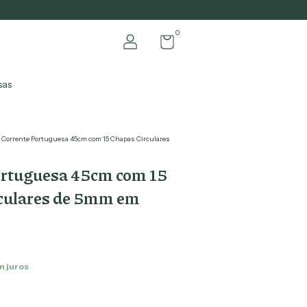
0
sas
Corrente Portuguesa 45cm com 15 Chapas Circulares
ortuguesa 45cm com 15
culares de 5mm em
m juros