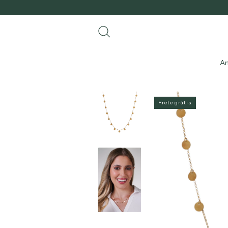
An
Frete grátis