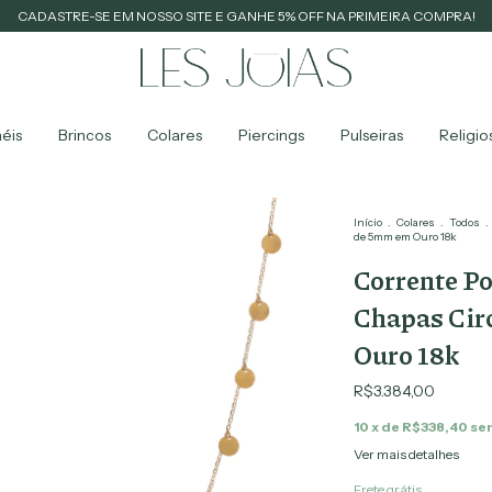
CADASTRE-SE EM NOSSO SITE E GANHE 5% OFF NA PRIMEIRA COMPRA!
éis
Brincos
Colares
Piercings
Pulseiras
Religio
Início
.
Colares
.
Todos
.
de 5mm em Ouro 18k
Corrente P
Chapas Cir
Ouro 18k
R$3.384,00
10
x de
R$338,40
se
Ver mais detalhes
Frete grátis