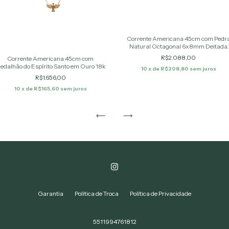
Corrente Americana 45cm com Pedr
Natural Octagonal 6x8mm Deitada
(Topázio Verde)
R$2.088,00
Corrente Americana 45cm com
edalhão do Espírito Santo em Ouro 18k
10
x de
R$208,80
sem juros
R$1.656,00
10
x de
R$165,60
sem juros
Garantia
Política de Troca
Política de Privacidade
5511994761812