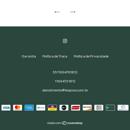
Garantia
Política de Troca
Política de Privacidade
5511994761812
11994721812
atendimento@lesjoias.com.br