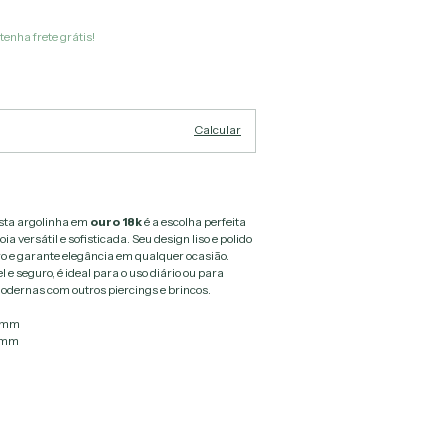
tenha frete grátis!
Alterar CEP
Calcular
esta argolinha em
ouro 18k
é a escolha perfeita
 versátil e sofisticada. Seu design liso e polido
ro e garante elegância em qualquer ocasião.
e seguro, é ideal para o uso diário ou para
ernas com outros piercings e brincos.
mm
2mm