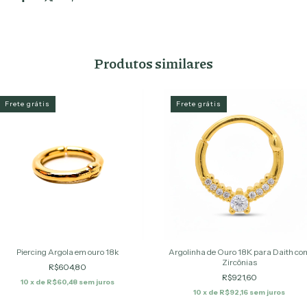
Produtos similares
Frete grátis
Frete grátis
Piercing Argola em ouro 18k
Argolinha de Ouro 18K para Daith co
Zircônias
R$604,80
R$921,60
10
x de
R$60,48
sem juros
10
x de
R$92,16
sem juros