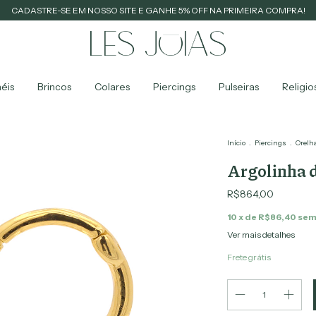
CADASTRE-SE EM NOSSO SITE E GANHE 5% OFF NA PRIMEIRA COMPRA!
éis
Brincos
Colares
Piercings
Pulseiras
Religio
Início
.
Piercings
.
Orelh
Argolinha d
R$864,00
10
x de
R$86,40
sem
Ver mais detalhes
Frete grátis