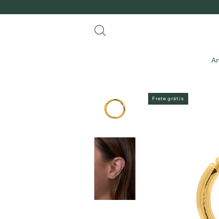
An
Frete grátis