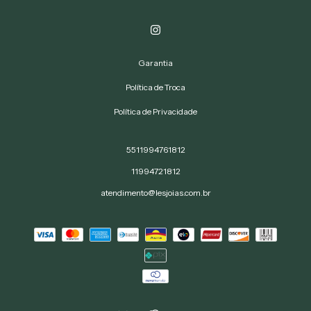
Garantia
Política de Troca
Política de Privacidade
5511994761812
11994721812
atendimento@lesjoias.com.br