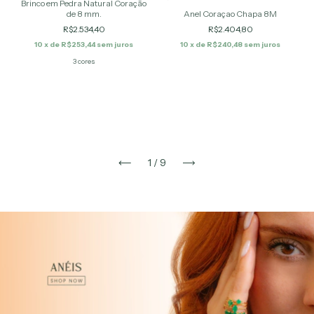
Brinco em Pedra Natural Coração
Anel Coraçao Chapa 8M
de 8 mm.
R$2.404,80
R$2.534,40
10
x de
R$240,48
sem juros
10
x de
R$253,44
sem juros
3 cores
1
/
9