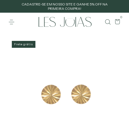
CADASTRE-SE EM NOSSO SITE E GANHE 5% OFF NA
PRIMEIRA COMPRA!
0
Frete grátis