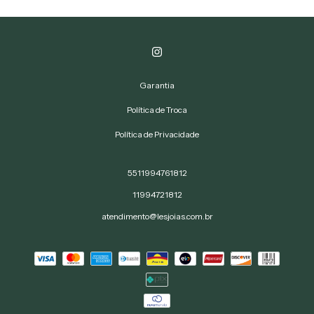
Garantia
Política de Troca
Política de Privacidade
5511994761812
11994721812
atendimento@lesjoias.com.br