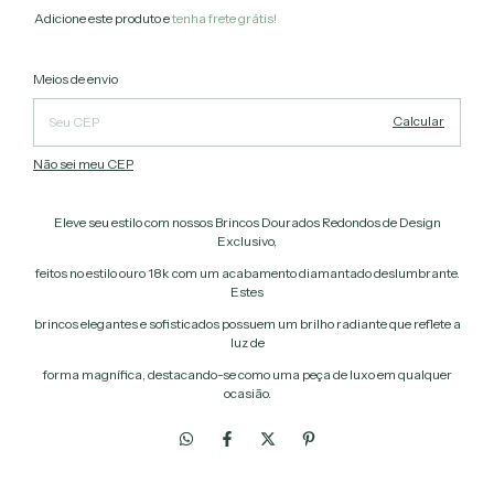
Adicione este produto e
tenha frete grátis!
Alterar CEP
Entregas para o CEP:
Meios de envio
Calcular
Não sei meu CEP
Eleve seu estilo com nossos Brincos Dourados Redondos de Design
Exclusivo,
feitos no estilo ouro 18k com um acabamento diamantado deslumbrante.
Estes
brincos elegantes e sofisticados possuem um brilho radiante que reflete a
luz de
forma magnífica, destacando-se como uma peça de luxo em qualquer
ocasião.