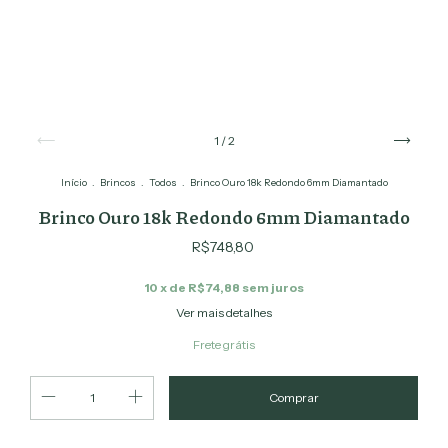
1
/
2
Início
.
Brincos
.
Todos
.
Brinco Ouro 18k Redondo 6mm Diamantado
Brinco Ouro 18k Redondo 6mm Diamantado
R$748,80
10
x de
R$74,88
sem juros
Ver mais detalhes
Frete grátis