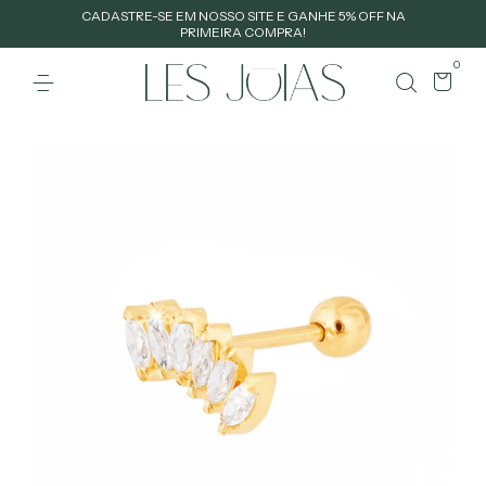
CADASTRE-SE EM NOSSO SITE E GANHE 5% OFF NA
PRIMEIRA COMPRA!
0