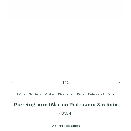
1
/
2
Início
.
Piercings
.
Orelha
.
Piercing ouro 18k com Pedras em Zircônia
Piercing ouro 18k com Pedras em Zircônia
R$1,04
Ver mais detalhes