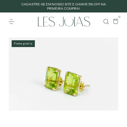
CADASTRE-SE EM NOSSO SITE E GANHE 5% OFF NA
PRIMEIRA COMPRA!
0
Frete grátis