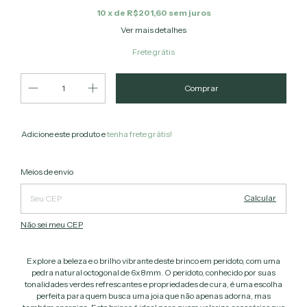
10
x de
R$201,60
sem juros
Ver mais detalhes
Frete grátis
Adicione este produto e
tenha frete grátis!
Alterar CEP
Entregas para o CEP:
Meios de envio
Calcular
Não sei meu CEP
Explore a beleza e o brilho vibrante deste brinco em peridoto, com uma
pedra natural octogonal de 6x8mm. O peridoto, conhecido por suas
tonalidades verdes refrescantes e propriedades de cura, é uma escolha
perfeita para quem busca uma joia que não apenas adorna, mas