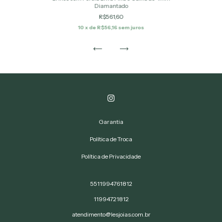
Diamantado
R$561,60
10
x de
R$56,16
sem juros
Garantia
Política de Troca
Política de Privacidade
5511994761812
11994721812
atendimento@lesjoias.com.br