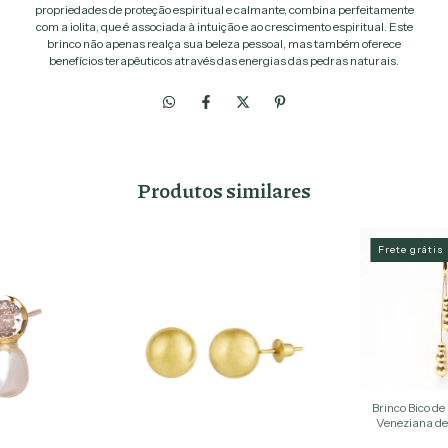
propriedades de proteção espiritual e calmante, combina perfeitamente
com a iolita, que é associada à intuição e ao crescimento espiritual. Este
brinco não apenas realça sua beleza pessoal, mas também oferece
benefícios terapêuticos através das energias das pedras naturais.
Produtos similares
Frete grátis
Brinco Bico d
Veneziana d