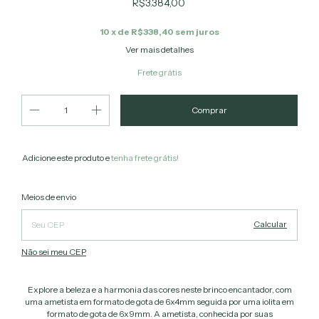
R$3.384,00
10
x de
R$338,40
sem juros
Ver mais detalhes
Frete grátis
Adicione este produto e
tenha frete grátis!
Alterar CEP
Entregas para o CEP:
Meios de envio
Calcular
Não sei meu CEP
Explore a beleza e a harmonia das cores neste brinco encantador, com
uma ametista em formato de gota de 6x4mm seguida por uma iolita em
formato de gota de 6x9mm. A ametista, conhecida por suas