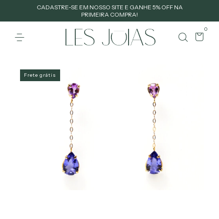
CADASTRE-SE EM NOSSO SITE E GANHE 5% OFF NA
PRIMEIRA COMPRA!
0
Frete grátis