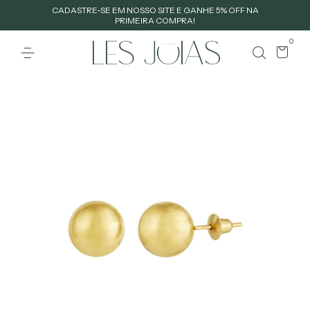
CADASTRE-SE EM NOSSO SITE E GANHE 5% OFF NA
PRIMEIRA COMPRA!
0