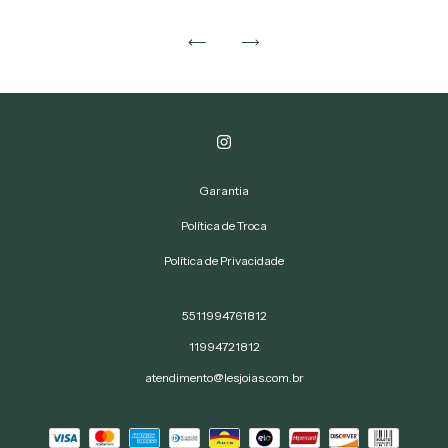
Garantia
Política de Troca
Política de Privacidade
5511994761812
11994721812
atendimento@lesjoias.com.br