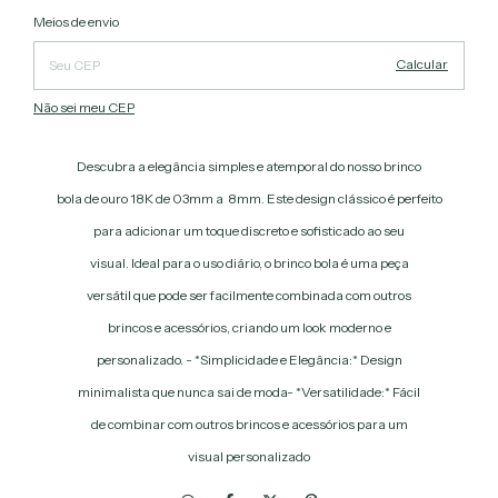
Alterar CEP
Entregas para o CEP:
Meios de envio
Calcular
Não sei meu CEP
Descubra a elegância simples e atemporal do nosso brinco
bola de ouro 18K de 03mm a 8mm. Este design clássico é perfeito
para adicionar um toque discreto e sofisticado ao seu
visual. Ideal para o uso diário, o brinco bola é uma peça
versátil que pode ser facilmente combinada com outros
brincos e acessórios, criando um look moderno e
personalizado. - *Simplicidade e Elegância:* Design
minimalista que nunca sai de moda- *Versatilidade:* Fácil
de combinar com outros brincos e acessórios para um
visual personalizado