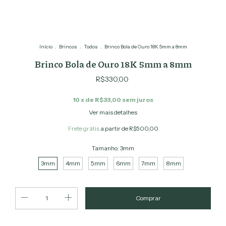
Início
.
Brincos
.
Todos
.
Brinco Bola de Ouro 18K 5mm a 8mm
Brinco Bola de Ouro 18K 5mm a 8mm
R$330,00
10
x de
R$33,00
sem juros
Ver mais detalhes
Frete grátis
a partir de
R$500,00
Tamanho:
3mm
3mm
4mm
5mm
6mm
7mm
8mm